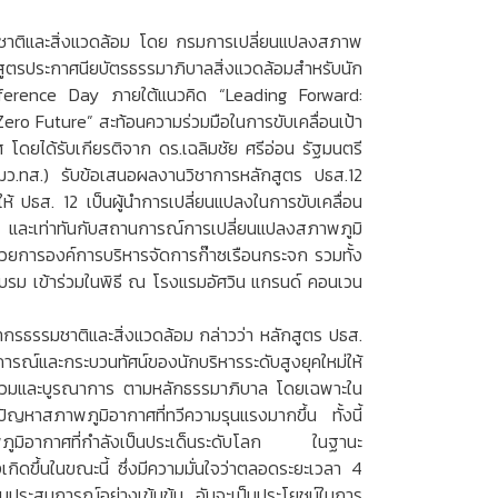
าติและสิ่งแวดล้อม โดย กรมการเปลี่ยนแปลงสภาพ
ูตรประกาศนียบัตรธรรมาภิบาลสิ่งแวดล้อมสำหรับนัก
Conference Day ภายใต้แนวคิด “Leading Forward:
ro Future” สะท้อนความร่วมมือในการขับเคลื่อนเป้า
โดยได้รับเกียรติจาก ดร.เฉลิมชัย ศรีอ่อน รัฐมนตรี
มว.ทส.) รับข้อเสนอผลงานวิชาการหลักสูตร ปธส.12
ห้ ปธส. 12 เป็นผู้นำการเปลี่ยนแปลงในการขับเคลื่อน
น และเท่าทันกับสถานการณ์การเปลี่ยนแปลงสภาพภูมิ
นวยการองค์การบริหารจัดการก๊าซเรือนกระจก รวมทั้ง
อบรม เข้าร่วมในพิธี ณ โรงแรมอัศวิน แกรนด์ คอนเวน
ากรธรรมชาติและสิ่งแวดล้อม กล่าวว่า หลักสูตร ปธส.
รณ์และกระบวนทัศน์ของนักบริหารระดับสูงยุคใหม่ให้
ค์รวมและบูรณาการ ตามหลักธรรมาภิบาล โดยเฉพาะใน
ัญหาสภาพภูมิอากาศที่ทวีความรุนแรงมากขึ้น ทั้งนี้
ภาพภูมิอากาศที่กำลังเป็นประเด็นระดับโลก ในฐานะ
เกิดขึ้นในขณะนี้ ซึ่งมีความมั่นใจว่าตลอดระยะเวลา 4
ยนประสบการณ์อย่างเข้มข้น อันจะเป็นประโยชน์ในการ