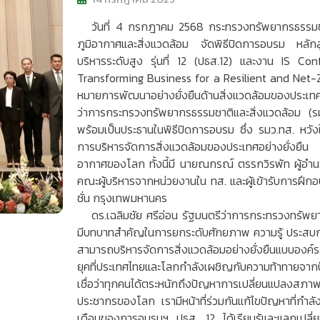
วันที่ 4 กรกฎาคม 2568 กระทรวงทรัพยากรธรรมช
ภูมิอากาศและสิ่งแวดล้อม จัดพิธีปิดการอบรม หลักส
บริหารระดับสูง รุ่นที่ 12 (ปธส.12) และงาน IS 
Transforming Business for a Resilient and Net-Ze
หมายการพัฒนาอย่างยั่งยืนด้านสิ่งแวดล้อมของประเทศ 
ว่าการกระทรวงทรัพยากรธรรมชาติและสิ่งแวดล้อม (ร
พร้อมเป็นประธานในพิธีปิดการอบรม ซึ่ง รมว.ทส. หวังใ
การบริหารจัดการสิ่งแวดล้อมของประเทศอย่างยั่งยื
อากาศของโลก ทั้งนี้มี นายณกรณ์ ตรรกวิรพัท ผู้อำ
คณะผู้บริหารจากหน่วยงานใน ทส. และผู้เข้ารับการฝึก
ชั่น กรุงเทพมหานคร
ดร.เฉลิมชัย ศรีอ่อน รัฐมนตรีว่าการกระทรวงทรัพย
มีบทบาทสำคัญในการยกระดับศักยภาพ ความรู้ ประสบกา
สามารถบริหารจัดการสิ่งแวดล้อมอย่างยั่งยืนแบบอง
ยุคที่ประเทศไทยและโลกกำลังเผชิญกับความท้าทายจากป
เชื่อว่าทุกคนได้ตระหนักถึงปัญหาการเปลี่ยนแปลงส
ประชากรของโลก เรามีหน้าที่ร่วมกันแก้ไขปัญหาที่กำลัง
เดือนของการอบรมฯ ปธส. 12 ได้เรียนรู้และแลกเปลี่