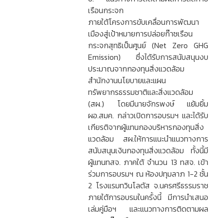
เรือนกระจก
ภายใต้โครงการขับเคลื่อนการพัฒนา
เมืองสู่เป้าหมายการปล่อยก๊าซเรือน
กระจกสุทธิเป็นศูนย์ (Net Zero GHG
Emission) ซึ่งได้รับการสนับสนุนงบ
ประมาณจากกองทุนสิ่งแวดล้อม
สำนักงานนโยบายและแผน
ทรัพยากรธรรมชาติและสิ่งแวดล้อม
(สผ.) โดยมีนายจักรพงษ์ แย้มยิ้ม
ผอ.สมค. กล่าวเปิดการอบรมฯ และได้รับ
เกียรติจากผู้แทนกองบริหารกองทุนสิ่ง
แวดล้อม สผ.ให้การแนะนำแนวทางการ
สนับสนุนเงินกองทุนสิ่งแวดล้อม ทั้งนี้มี
ผู้แทนทสจ. ภาคใต้ จำนวน 13 ทสจ. เข้า
ร่วมการอบรมฯ ณ ห้องปทุมลาภ 1-2 ชั้น
2 โรงแรมทวินโลตัส จ.นครศรีธรรมราช
ภายใต้การอบรมในครั้งนี้ มีการนำเสนอ
เล่มคู่มือฯ และแนวทางการติดตามผล