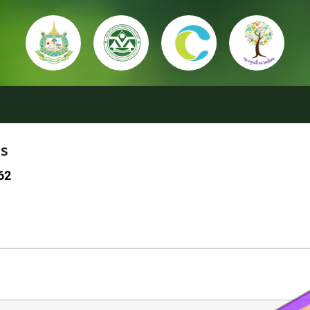
กระทรวงทรัพยากรธรรมชาติและสิ่งแวดล้อม
สำนักงานนโยบายและแผนทรัพยากรธรรมชาต
กองทุน
องค์ก
Ministry of Natural Resources and Environment
Office of Natural Resources and Environment Poli
Environ
Thaila
คร
562