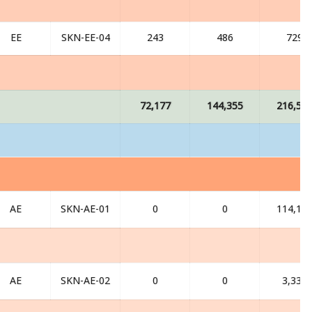
EE
SKN-EE-04
243
486
729
72,177
144,355
216,53
AE
SKN-AE-01
0
0
114,13
AE
SKN-AE-02
0
0
3,332