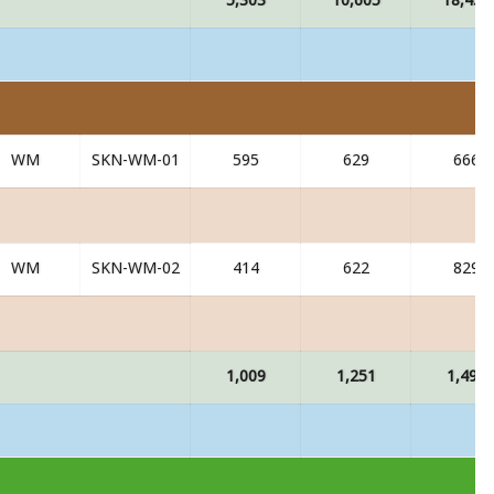
5,303
10,605
18,452
WM
SKN-WM-01
595
629
666
WM
SKN-WM-02
414
622
829
1,009
1,251
1,495