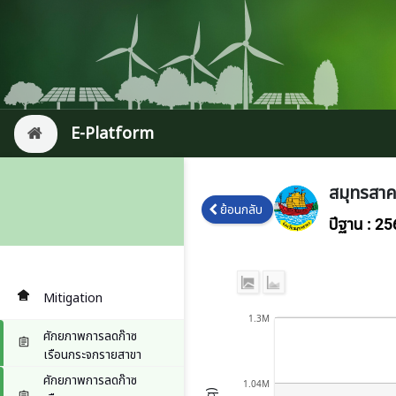
หน้า
E-Platform
หลัก
สมุทรสา
ย้อนกลับ
ปีฐาน : 2
Mitigation
1.3M
ศักยภาพการลดก๊าซ
เรือนกระจกรายสาขา
ศักยภาพการลดก๊าซ
1.04M